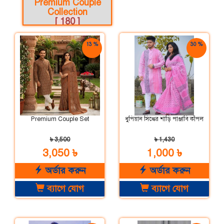
Premium Couple
Collection
[ 180 ]
13 %
30 %
ছাড়
ছাড়
Premium Couple Set
ধুপিয়ান সিল্কের শাড়ি পাঞ্জাবি কাঁপল
৳ 3,500
৳ 1,430
3,050 ৳
1,000 ৳
অর্ডার করুন
অর্ডার করুন
ব্যাগে যোগ
ব্যাগে যোগ