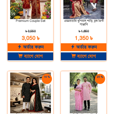
Premium Couple Set
এমব্রয়ডারি ধুপিয়ান শাড়ি, ব্লক প্রিন্ট
পাঞ্জাবি
৳ 3,550
৳ 1,650
3,050 ৳
1,350 ৳
অর্ডার করুন
অর্ডার করুন
ব্যাগে যোগ
ব্যাগে যোগ
14 %
25 %
ছাড়
ছাড়