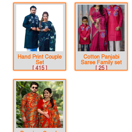
Hand Print Couple
Cotton Panjabi
Set
Saree Family set
[ 415 ]
[ 25 ]