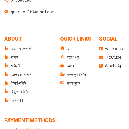
01999929944
gazishop15@gmail.com
ABOUT
QUICK LINKS
SOCIAL
আমাদের সম্পর্কে
হোম
Facebook
পলিসি
নতুন পণ্য
Youtube
শর্তাবলী
অফার
Whats App
ডেলিভারি পলিসি
সকল ক্যাটাগরি
রিটার্ন-পলিসি
সকল ব্র্যান্ড
রিফান্ড-পলিসি
যোগাযোগ
PAYMENT METHODS