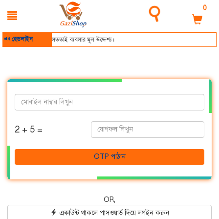
0
হেডলাইন
Gazi Shop - সততাই ব্যবসার মূল উদ্দেশ্য।
2 + 5 =
OTP পাঠান
OR,
একাউন্ট থাকলে পাসওয়ার্ড দিয়ে লগইন করুন