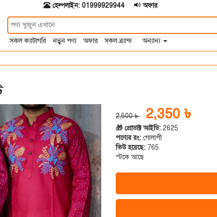
হেল্পলাইন: 01999929944
অফার
সকল ক্যাটাগরি
নতুন পণ্য
অফার
সকল ব্র্যান্ড
অন্যান্য
ট
2,350 ৳
2,500 ৳
🎁 প্রোডাক্ট আইডি:
2625
পণ্যের রং:
গোলাপী
ভিউ হয়েছে:
765
স্টকে আছে