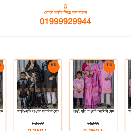
ফোনে অর্ডার দিতে কল করুন
01999929944
%
6 %
6 %
়
ছাড়
ছাড়
সেট
শাড়ী+সুতি পাঞ্জাবি ফ্যামিলি সেট
শাড়ী, সুতি পাঞ্জাবি ফ্যামিলি সেট
শা
৳ 2,500
৳ 2,500