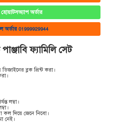
হোয়াটসঅ্যাপ অর্ডার
ল অর্ডার
01999929944
পাঞ্জাবি ফ্যামিলি সেট
ডিজাইনের ব্লক প্রিন্ট করা।
 করা।
ন্ত লম্বা।
লম্বা।
রা কল দিয়ে জেনে নিবো।
মা নেই।