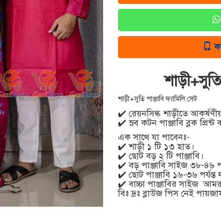
ক
শাড়ী+সুতি 
শাড়ী+সুতি পাঞ্জাবি ফ্যামিলি সেট
✔️ রেয়নসিল্ক শাড়ীতে আকর্ষণীয় 
✔️ স্লব কটন পাঞ্জাবি ব্লক প্রিন্ট
এক সাথে যা পাবেনঃ-
✔️ শাড়ী ১ টি ১৩ হাত।
✔️ ছোট বড় ২ টি পাঞ্জাবি।
✔️ বড় পাঞ্জাবি সাইজ ৩৮-৪৬ পর্য
✔️ ছোট পাঞ্জাবি ১৬-৩৬ পর্যন্ত 
✔️ বাচ্চা পাঞ্জাবির সাইজ আম
বিঃ দ্রঃ ব্লাউজ পিস নেই পায়জা